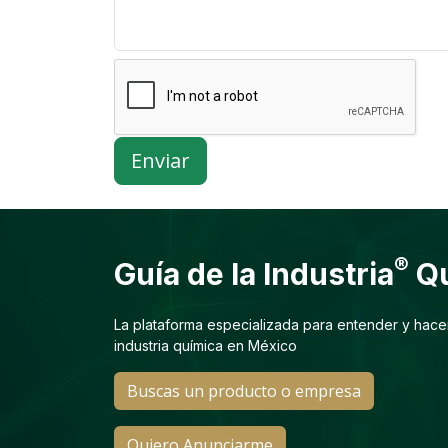
Enviar
®
Guía de la Industria
Qu
La plataforma especializada para entender y hace
industria química en México
Buscas un producto o empresa
Quiero Anunciarme