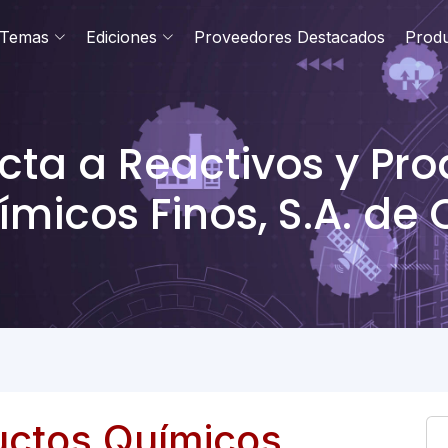
Temas
Ediciones
Proveedores Destacados
Prod
ta a Reactivos y Pr
micos Finos, S.A. de 
uctos Químicos