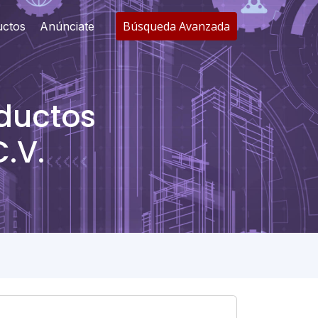
Búsqueda Avanzada
uctos
Anúnciate
oductos
C.V.