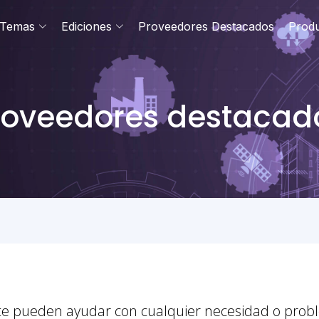
Temas
Ediciones
Proveedores Destacados
Prod
roveedores destacad
a te pueden ayudar con cualquier necesidad o prob