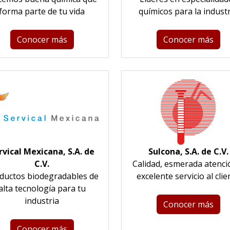
forma parte de tu vida
químicos para la indust
Conocer más
Conocer más
rvical Mexicana, S.A. de
Sulcona, S.A. de C.V.
C.V.
Calidad, esmerada atenci
ductos biodegradables de
excelente servicio al clie
alta tecnología para tu
industria
Conocer más
Conocer más