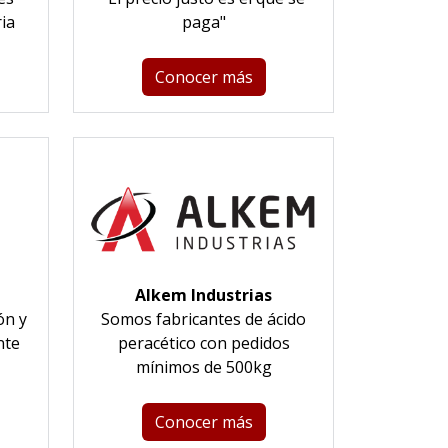
ria
paga"
Conocer más
Alkem Industrias
ón y
Somos fabricantes de ácido
nte
peracético con pedidos
mínimos de 500kg
Conocer más