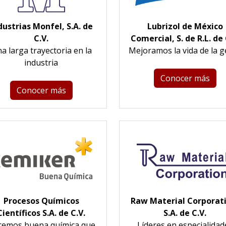
dustrias Monfel, S.A. de
Lubrizol de México
C.V.
Comercial, S. de R.L. de 
a larga trayectoria en la
Mejoramos la vida de la g
industria
Conocer más
Conocer más
Procesos Químicos
Raw Material Corporat
Científicos S.A. de C.V.
S.A. de C.V.
cemos buena química que
Líderes en especialidad