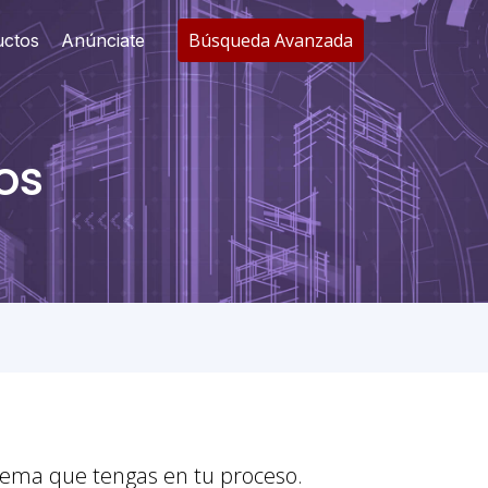
Búsqueda Avanzada
uctos
Anúnciate
os
lema que tengas en tu proceso.