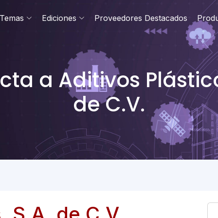
Temas
Ediciones
Proveedores Destacados
Prod
ta a Aditivos Plástico
de C.V.
, S.A. de C.V.