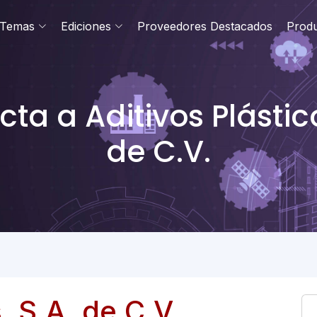
Temas
Ediciones
Proveedores Destacados
Prod
ta a Aditivos Plástico
de C.V.
, S.A. de C.V.