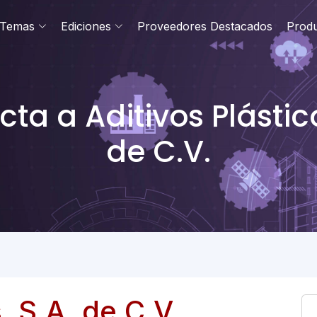
Temas
Ediciones
Proveedores Destacados
Prod
ta a Aditivos Plástico
de C.V.
, S.A. de C.V.