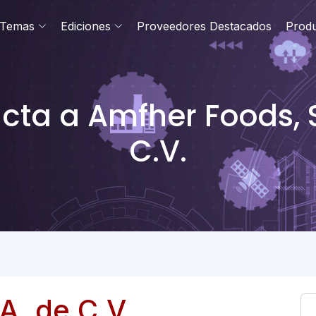
Temas
Ediciones
Proveedores Destacados
Prod
cta a Amfher Foods, S
C.V.
A. de C.V.