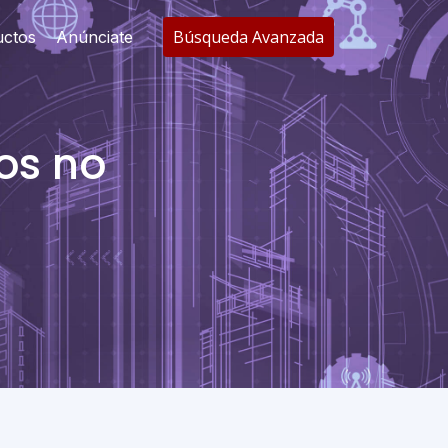
Búsqueda Avanzada
uctos
Anúnciate
os no