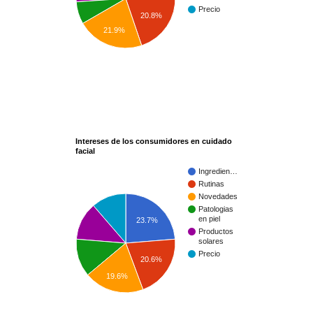
Precio
20.8%
21.9%
Intereses de los consumidores en cuidado
facial
Ingredien…
Rutinas
Novedades
Patologias
en piel
23.7%
Productos
solares
Precio
20.6%
19.6%