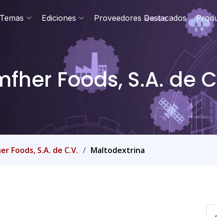
Temas
Ediciones
Proveedores Destacados
Prod
fher Foods, S.A. de C
r Foods, S.A. de C.V.
Maltodextrina