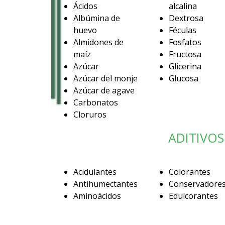
Ácidos
alcalina
Albúmina de
Dextrosa
huevo
Féculas
Almidones de
Fosfatos
maíz
Fructosa
Azúcar
Glicerina
Azúcar del monje
Glucosa
Azúcar de agave
Carbonatos
Cloruros
ADITIVOS
Acidulantes
Colorantes
Antihumectantes
Conservadore
Aminoácidos
Edulcorantes