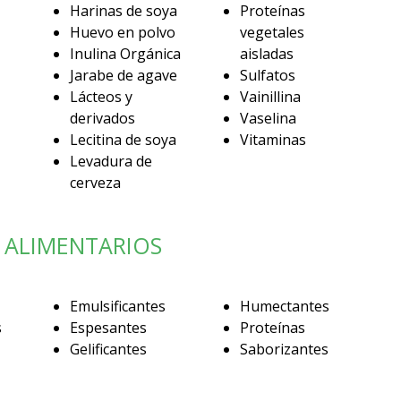
Harinas de soya
Proteínas
Huevo en polvo
vegetales
Inulina Orgánica
aisladas
Jarabe de agave
Sulfatos
Lácteos y
Vainillina
derivados
Vaselina
Lecitina de soya
Vitaminas
Levadura de
cerveza
 ALIMENTARIOS
Emulsificantes
Humectantes
s
Espesantes
Proteínas
Gelificantes
Saborizantes